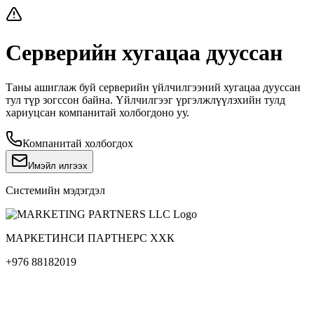
Серверийн хугацаа дууссан
Таны ашиглаж буй серверийн үйлчилгээний хугацаа дууссан
тул түр зогссон байна. Үйлчилгээг үргэлжлүүлэхийн тулд
хариуцсан компанитай холбогдоно уу.
Компанитай холбогдох
Имэйл илгээх
Системийн мэдэгдэл
МАРКЕТИНСИ ПАРТНЕРС ХХК
+976 88182019