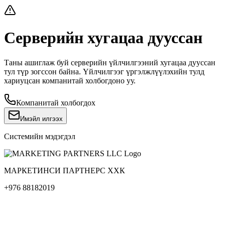
Серверийн хугацаа дууссан
Таны ашиглаж буй серверийн үйлчилгээний хугацаа дууссан
тул түр зогссон байна. Үйлчилгээг үргэлжлүүлэхийн тулд
хариуцсан компанитай холбогдоно уу.
Компанитай холбогдох
Имэйл илгээх
Системийн мэдэгдэл
МАРКЕТИНСИ ПАРТНЕРС ХХК
+976 88182019